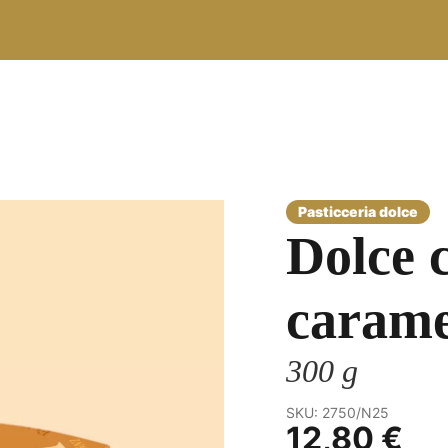
Dolce 
carame
300 g
SKU: 2750/N25
12,80
€