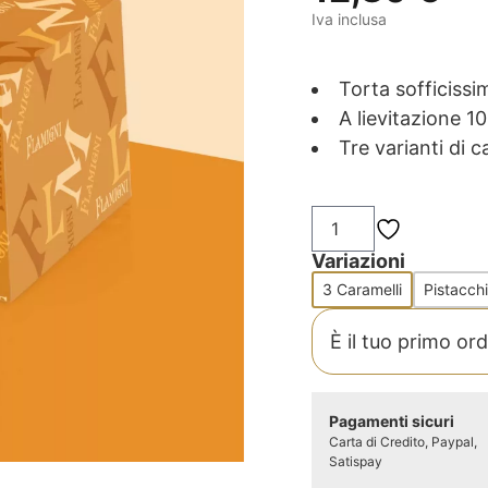
Iva inclusa
Torta sofficissi
A lievitazione 1
Tre varianti di 
Dolce
crema ai
tre
caramelli
quantità
Variazioni
3 Caramelli
Pistacch
È il tuo primo or
Pagamenti sicuri
Carta di Credito, Paypal,
Satispay