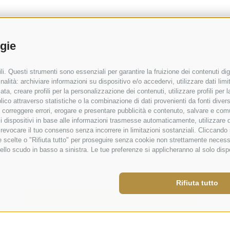
ogie
i. Questi strumenti sono essenziali per garantire la fruizione dei contenuti dig
alità: archiviare informazioni su dispositivo e/o accedervi, utilizzare dati limita
zata, creare profili per la personalizzazione dei contenuti, utilizzare profili per
co attraverso statistiche o la combinazione di dati provenienti da fonti diverse, 
i, correggere errori, erogare e presentare pubblicità e contenuto, salvare e co
are i dispositivi in base alle informazioni trasmesse automaticamente, utilizzare 
o revocare il tuo consenso senza incorrere in limitazioni sostanziali. Cliccando
tue scelte o "Rifiuta tutto" per proseguire senza cookie non strettamente neces
ello scudo in basso a sinistra. Le tue preferenze si applicheranno al solo disp
Rifiuta tutto