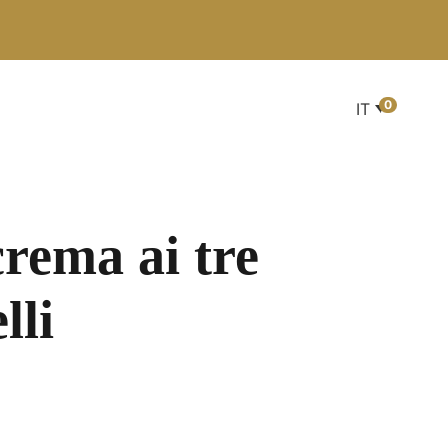
0
IT
crema ai tre
lli