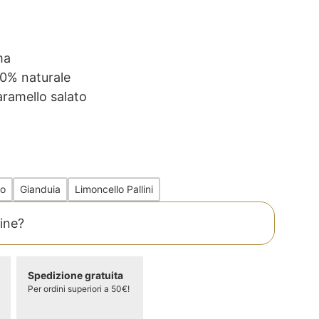
ma
00% naturale
caramello salato
io
Gianduia
Limoncello Pallini
dine?
Spedizione gratuita
Per ordini superiori a 50€!