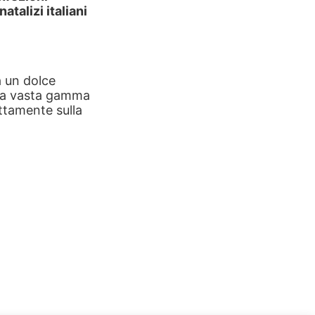
atalizi italiani
 un dolce
 una vasta gamma
ttamente sulla