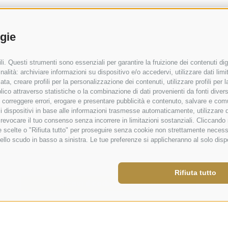
ogie
i. Questi strumenti sono essenziali per garantire la fruizione dei contenuti dig
alità: archiviare informazioni su dispositivo e/o accedervi, utilizzare dati limita
zata, creare profili per la personalizzazione dei contenuti, utilizzare profili per
co attraverso statistiche o la combinazione di dati provenienti da fonti diverse, 
i, correggere errori, erogare e presentare pubblicità e contenuto, salvare e co
are i dispositivi in base alle informazioni trasmesse automaticamente, utilizzare 
o revocare il tuo consenso senza incorrere in limitazioni sostanziali. Cliccando
tue scelte o "Rifiuta tutto" per proseguire senza cookie non strettamente neces
ello scudo in basso a sinistra. Le tue preferenze si applicheranno al solo disp
Rifiuta tutto