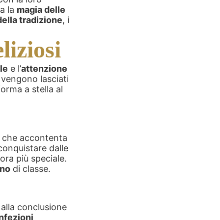
la la
magia delle
della tradizione
, i
liziosi
le
e l’
attenzione
i vengono lasciati
forma a stella al
ta che accontenta
conquistare dalle
ora più speciale.
ono
di classe.
 alla conclusione
nfezioni