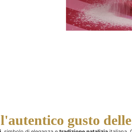
'autentico gusto delle
i
, simbolo di eleganza e
tradizione natalizia
italiana. 