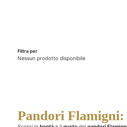
Filtra per
Nessun prodotto disponibile
Pandori Flamigni: l
Scopri la
bontà
e il
gusto
dei
pandori Flamign