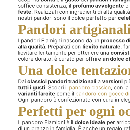
soffice consistenza, il
profumo avvolgente
e 
feste
. Realizzati con ingredienti di alta quali
nostri pandori sono il dolce perfetto per
celeb
Pandori artigianali:
I pandori Flamigni nascono da un
processo di
alla qualità
. Preparati con
lievito naturale
, fa
lievitare lentamente per ottenere una
consist
colore dorato, è curato per offrire
un dolce c
Una dolce tentazio
Dai
classici pandori tradizionali
a
versioni
pi
tutti i gusti
. Scopri il
pandoro classico
, con l
varianti farcite
come il
pandoro con gocce di
Ogni pandoro è confezionato con cura in elega
Perfetti per ogni o
Il pandoro Flamigni è il
dolce ideale
per arricc
di un pranzo in famiglia. È anche un regalo raf