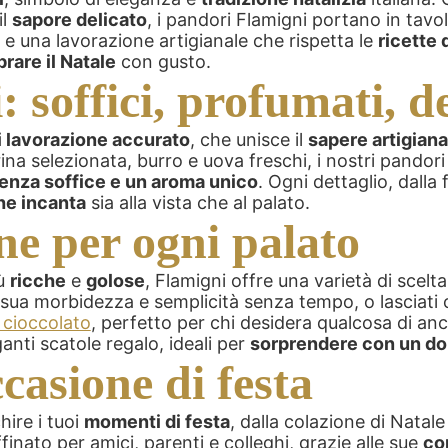
il
sapore delicato
, i pandori Flamigni portano in tavo
tà e una lavorazione artigianale che rispetta le
ricette 
rare il Natale
con gusto.
 soffici, profumati, de
 lavorazione accurato
, che unisce il
sapere artigiana
rina selezionata, burro e uova freschi, i nostri pandor
enza soffice e un aroma unico
. Ogni dettaglio, dalla 
he incanta
sia alla vista che al palato.
ne per ogni palato
ù
ricche
e
golose
, Flamigni offre una varietà di scel
a sua morbidezza e semplicità senza tempo, o lasciati 
 cioccolato
, perfetto per chi desidera qualcosa di anc
nti scatole regalo, ideali per
sorprendere con un d
ccasione di festa
hire i tuoi
momenti di festa
, dalla colazione di Natale
finato per amici, parenti e colleghi, grazie alle sue
co