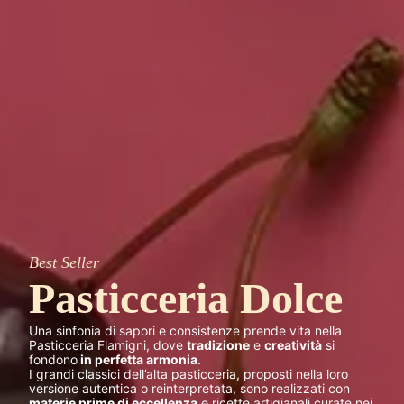
Best Seller
Pasticceria Dolce
Una sinfonia di sapori e consistenze prende vita nella
Pasticceria Flamigni, dove
tradizione
e
creatività
si
fondono
in perfetta armonia
.
I grandi classici dell’alta pasticceria, proposti nella loro
versione autentica o reinterpretata, sono realizzati con
materie prime di eccellenza
e ricette artigianali curate nei