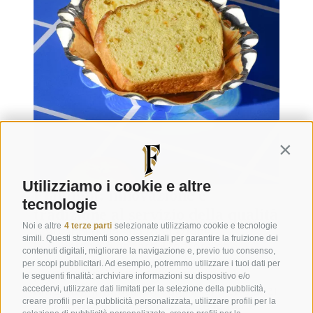
Contin
Utilizziamo i cookie e altre
Flamigni: innovazione e
tecnologie
tradizione al servizio della qualità
Noi e altre
4 terze parti
selezionate utilizziamo cookie e tecnologie
A 90 anni dalla sua fondazione,
simili. Questi strumenti sono essenziali per garantire la fruizione dei
la
passione
è ancora il motore che
contenuti digitali, migliorare la navigazione e, previo tuo consenso,
muove la nostra azienda. Una passione
per scopi pubblicitari. Ad esempio, potremmo utilizzare i tuoi dati per
per la
qualità
e
l’artigianalità
che è
le seguenti finalità: archiviare informazioni su dispositivo e/o
rimasta immutata sin dagli inizi e che anzi
accedervi, utilizzare dati limitati per la selezione della pubblicità,
creare profili per la pubblicità personalizzata, utilizzare profili per la
si rinnova ogni giorno. Il forte legame