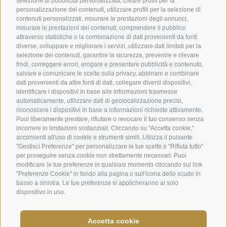
selezione di pubblicità personalizzata, creare profili per la
alle tradizioni e un innato spirito di
personalizzazione dei contenuti, utilizzare profili per la selezione di
famiglia ci permette di guardare fieri al
contenuti personalizzati, misurare le prestazioni degli annunci,
domani.
misurare le prestazioni dei contenuti, comprendere il pubblico
attraverso statistiche o la combinazione di dati provenienti da fonti
diverse, sviluppare e migliorare i servizi, utilizzare dati limitati per la
selezione dei contenuti, garantire la sicurezza, prevenire e rilevare
frodi, correggere errori, erogare e presentare pubblicità e contenuto,
salvare e comunicare le scelte sulla privacy, abbinare e combinare
dati provenienti da altre fonti di dati, collegare diversi dispositivi,
identificare i dispositivi in base alle informazioni trasmesse
Le colombe
automaticamente, utilizzare dati di geolocalizzazione precisi,
riconoscere i dispositivi in base a informazioni richieste attivamente.
Puoi liberamente prestare, rifiutare o revocare il tuo consenso senza
incorrere in limitazioni sostanziali. Cliccando su "Accetta cookie,"
acconsenti all'uso di cookie e strumenti simili. Utilizza il pulsante
"Gestisci Preferenze" per personalizzare le tue scelte o "Rifiuta tutto"
per proseguire senza cookie non strettamente necessari. Puoi
modificare le tue preferenze in qualsiasi momento cliccando sul link
"Preferenze Cookie" in fondo alla pagina o sull'icona dello scudo in
basso a sinistra. Le tue preferenze si applicheranno al solo
dispositivo in uso.
Accetta cookie